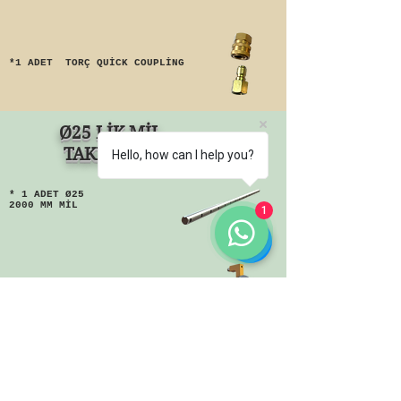
*1 ADET TORÇ QUİCK COUPLİNG
Ø25 LİK MİL
TAKIMI
Hello, how can I help you?
* 1 ADET Ø25
2000 MM MİL
1
* 2 ADET Ø25 SOMUNLU AHTOPOT
* 2 ADET Ø25 YATAKLAMA
AHTAPOTU