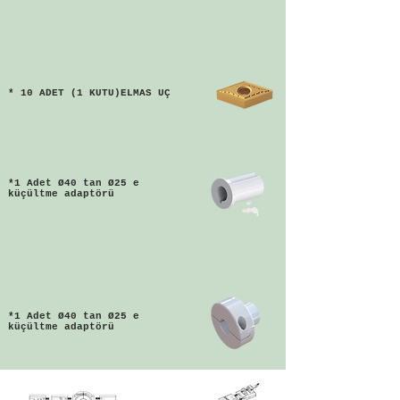
* 10 ADET (1 KUTU)ELMAS UÇ
*1 Adet Ø40 tan Ø25 e
küçültme adaptörü
*1 Adet Ø40 tan Ø25 e
küçültme adaptörü