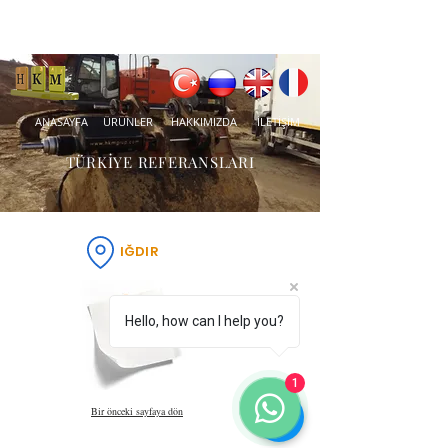
ANASAYFA
ÜRÜNLER
HAKKIMIZDA
İLETİŞİM
TÜRKİYE REFERANSLARI
IĞDIR
Hello, how can I help you?
1
Bir önceki sayfaya dön